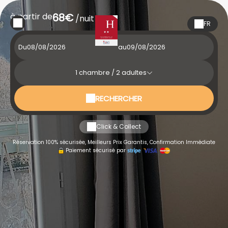
à partir de
68€
/nuit
FR
Du
au
1
chambre /
2
adultes
RECHERCHER
Click & Collect
Réservation 100% sécurisée, Meilleurs Prix Garantis, Confirmation Immédiate
Paiement sécurisé par