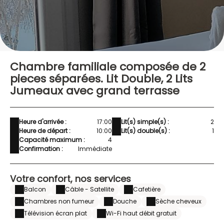
Chambre familiale composée de 2
pieces séparées. Lit Double, 2 Lits
Jumeaux avec grand terrasse
Heure d'arrivée :
17:00
Lit(s) simple(s) :
2
Heure de départ :
10:00
Lit(s) double(s) :
1
Capacité maximum :
4
Confirmation :
Immédiate
Votre confort, nos services
Balcon
Câble - Satellite
Cafetière
Chambres non fumeur
Douche
Sèche cheveux
Télévision écran plat
Wi-Fi haut débit gratuit