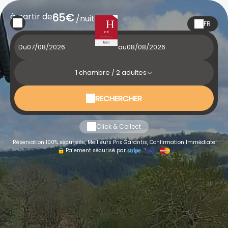
à partir de
65€
/nuit
FR
Du
au
1
chambre /
2
adultes
RECHERCHER
Click & Collect
Réservation 100% sécurisée, Meilleurs Prix Garantis, Confirmation Immédiate
Paiement sécurisé par